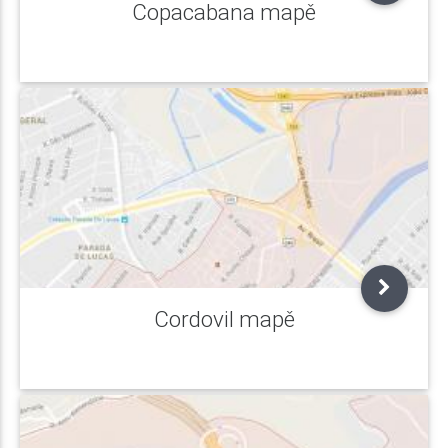
Copacabana mapě
Cordovil mapě