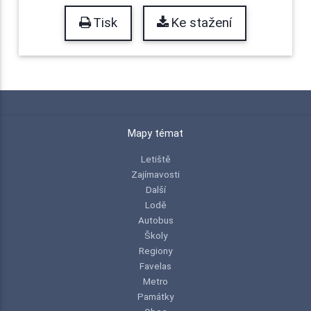
Tisk
Ke stažení
Mapy témat
Letiště
Zajímavosti
Další
Lodě
Autobus
Školy
Regiony
Favelas
Metro
Památky