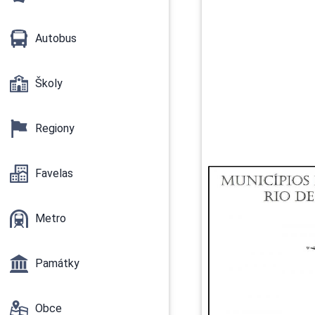
Autobus
Školy
Regiony
Favelas
Metro
Památky
Obce