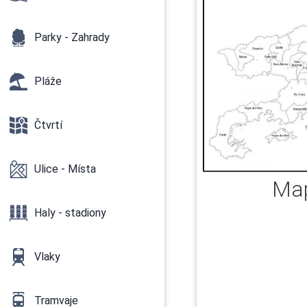
Parky - Zahrady
Pláže
Čtvrtí
Ulice - Místa
Map
Haly - stadiony
Vlaky
Tramvaje