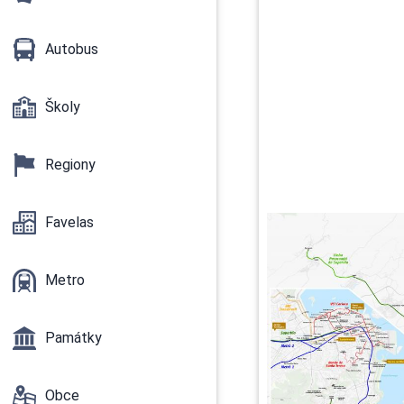
Autobus
Školy
Regiony
Favelas
Metro
Památky
Obce