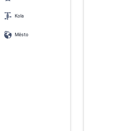
Kola
Město