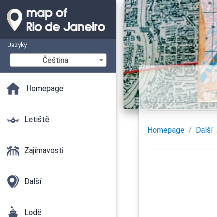
Jazyky
Čeština
Homepage
Letiště
Homepage
Další
Zajímavosti
Další
Lodě