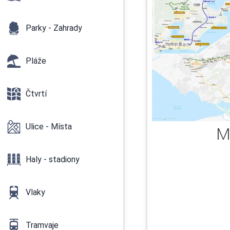
Parky - Zahrady
Pláže
Čtvrtí
Ulice - Místa
M
Haly - stadiony
Vlaky
Tramvaje