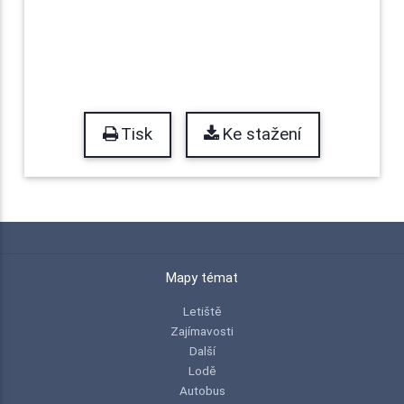
Tisk
Ke stažení
Mapy témat
Letiště
Zajímavosti
Další
Lodě
Autobus