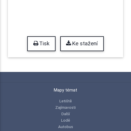
Tisk
Ke stažení
Mapy témat
Letiště
Zajímavosti
Další
Lodě
Autobus