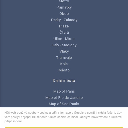
Metro
Památky
Obce
Parky - Zahrady
Pláže
Čtvrtí
Ulice - Místa
Haly - stadiony
Vlaky
Tramvaje
Kola
Město
Další města
Map of Paris
Map of Rio de Janeiro
Map of Sao Paulo
Map of Toronto
Náš web používá soubory cookie a sdílí informace s Google a sociální média řešení, aby
vám poskytl nejlepší zkušenosti: funkce sociálních médií, analýze návštěvnosti a reklama
přizpůsobení.