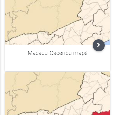
Macacu-Caceribu mapě